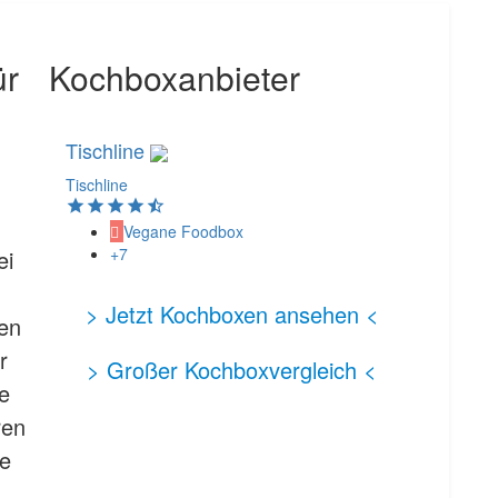
ür
Kochboxanbieter
Tischline
Tischline
Vegane Foodbox
+7
ei
> Jetzt Kochboxen ansehen <
den
r
> Großer Kochboxvergleich <
e
ren
ie