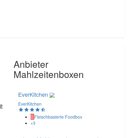
Anbieter
Mahlzeitenboxen
EverKitchen
EverKitchen
it
Fleischbasierte Foodbox
+3