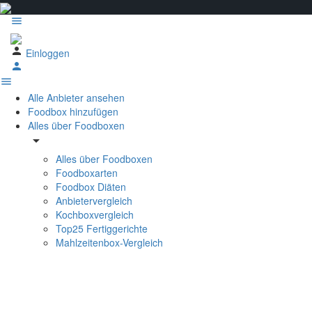
Einloggen
Alle Anbieter ansehen
Foodbox hinzufügen
Alles über Foodboxen
arrow_drop_down
Alles über Foodboxen
Foodboxarten
Foodbox Diäten
Anbietervergleich
Kochboxvergleich
Top25 Fertiggerichte
Mahlzeitenbox-Vergleich
Kochboxen, Mahlzeitenboxen und Fe
Essen für Kinder -