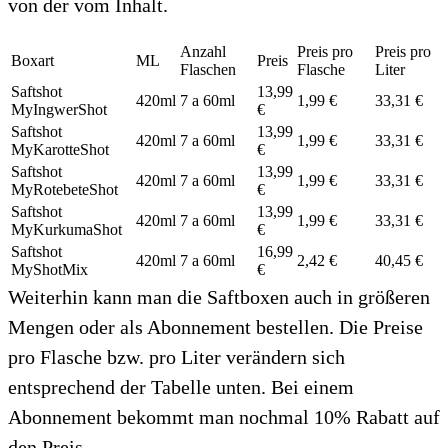
von der vom Inhalt.
Anzahl
Preis pro
Preis pro
Boxart
ML
Preis
Flaschen
Flasche
Liter
Saftshot
13,99
420ml
7 a 60ml
1,99 €
33,31 €
MyIngwerShot
€
Saftshot
13,99
420ml
7 a 60ml
1,99 €
33,31 €
MyKarotteShot
€
Saftshot
13,99
420ml
7 a 60ml
1,99 €
33,31 €
MyRotebeteShot
€
Saftshot
13,99
420ml
7 a 60ml
1,99 €
33,31 €
MyKurkumaShot
€
Saftshot
16,99
420ml
7 a 60ml
2,42 €
40,45 €
MyShotMix
€
Weiterhin kann man die Saftboxen auch in größeren
Mengen oder als Abonnement bestellen. Die Preise
pro Flasche bzw. pro Liter verändern sich
entsprechend der Tabelle unten. Bei einem
Abonnement bekommt man nochmal 10% Rabatt auf
den Preis.