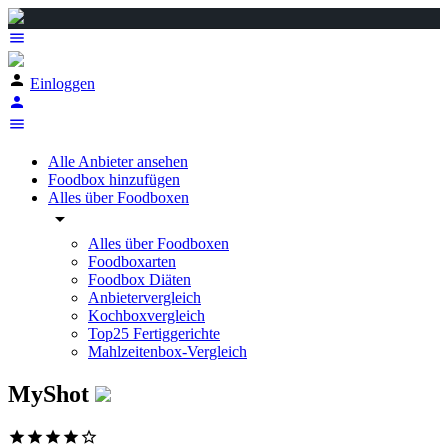
Einloggen
Alle Anbieter ansehen
Foodbox hinzufügen
Alles über Foodboxen
arrow_drop_down
Alles über Foodboxen
Foodboxarten
Foodbox Diäten
Anbietervergleich
Kochboxvergleich
Top25 Fertiggerichte
Mahlzeitenbox-Vergleich
MyShot