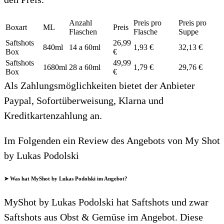
Anzahl
Preis pro
Preis pro
Boxart
ML
Preis
Flaschen
Flasche
Suppe
Saftshots
26,99
840ml
14 a 60ml
1,93 €
32,13 €
Box
€
Saftshots
49,99
1680ml
28 a 60ml
1,79 €
29,76 €
Box
€
Als Zahlungsmöglichkeiten bietet der Anbieter
Paypal, Sofortüberweisung, Klarna und
Kreditkartenzahlung an.
Im Folgenden ein Review des Angebots von My Shot
by Lukas Podolski
➤ Was hat MyShot by Lukas Podolski im Angebot?
MyShot by Lukas Podolski hat Saftshots und zwar
Saftshots aus Obst & Gemüse im Angebot. Diese