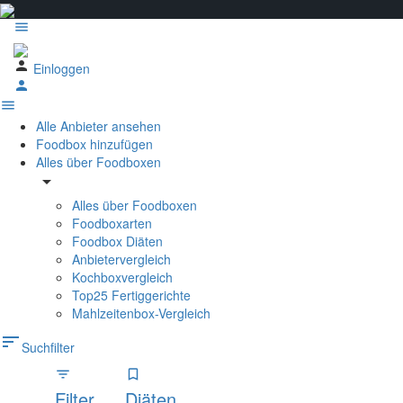
Einloggen
Alle Anbieter ansehen
Foodbox hinzufügen
Alles über Foodboxen
arrow_drop_down
Alles über Foodboxen
Foodboxarten
Foodbox Diäten
Anbietervergleich
Kochboxvergleich
Top25 Fertiggerichte
Mahlzeitenbox-Vergleich
sort
Suchfilter
Filter
Diäten