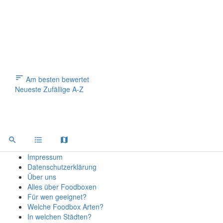
Back to filters
Browse sub-categories
{{ term.name }}
{{ term.count }}
Load More
Am besten bewertet
Neueste
Zufällige
A-Z
Impressum
Datenschutzerklärung
Über uns
Alles über Foodboxen
Für wen geeignet?
Welche Foodbox Arten?
In welchen Städten?